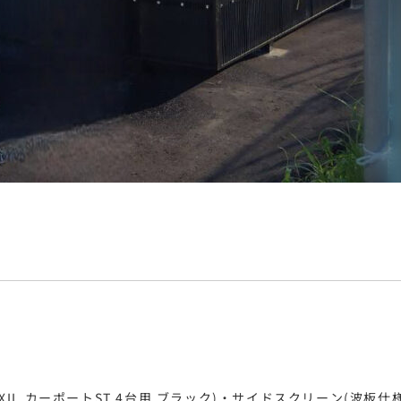
IXIL カーポートST 4台用 ブラック)・サイドスクリーン(波板仕