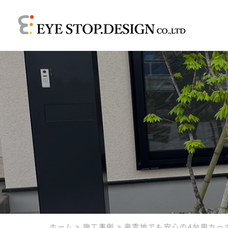
ホーム
>
施工事例
>
豪雪地でも安心の4台用カー