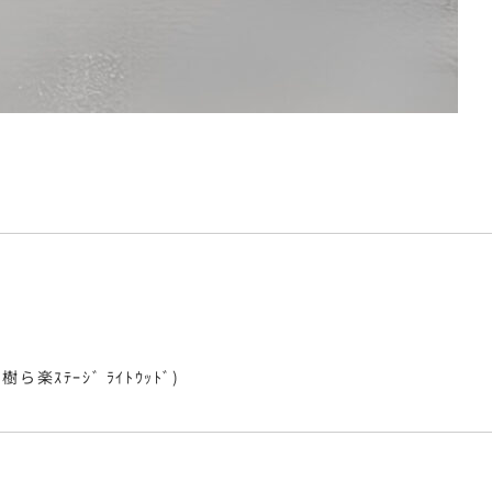
樹ら楽ｽﾃｰｼﾞ ﾗｲﾄｳｯﾄﾞ)