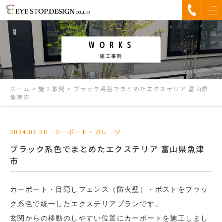
WORKS
施工事例
ホーム
>
施工事例
>
ブラック系色でまとめたエクステリア 富山県
魚津市
2024.07.28
カーポート・ガレージ
ブラック系色でまとめたエクステリア 富山県魚津
市
カーポート・目隠しフェンス（防火壁）・ポストをブラッ
ク系色で統一したエクステリアプランです。
玄関からの移動のしやすい位置にカーポートを施工しまし