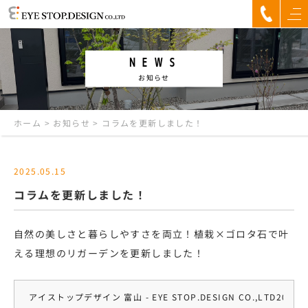
NEWS
お知らせ
ホーム
>
お知らせ
>
コラムを更新しました！
2025.05.15
コラムを更新しました！
自然の美しさと暮らしやすさを両立！植栽×ゴロタ石で叶
える理想のリガーデン
を更新しました！
アイストップデザイン 富山 - EYE STOP.DESIGN CO.,LTD
2025.0