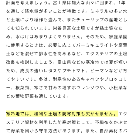
計画を考えましょう。富山県は雄大な山々に囲まれ、1年
を通して降水量が多いことが特徴です。ミネラルの多い水
と土壌により稲作も盛んで、またチューリップの産地とし
ても知られています。栄養豊富な土壌ですが粘土質なた
め、水はけはあまりよくありません。そのため、家庭菜園
に使用するときは、必要に応じてバーミキュライトや腐葉
土などを混ぜて排水性を高めるなど、エクステリアの土壌
改良も検討しましょう。富山県などの寒冷地では夏が短い
ため、成長の速いレタスやプチトマト、ピーマンなどが育
てやすいです。冬は、耐寒性のあるキャベツやブロッコリ
ー、根菜類、寒さで甘みの増すホウレンソウや、小松菜な
どの葉物野菜も適しています。
寒冷地では、植物や土壌の防寒対策も欠かせません。
エク
ステリア資材を利用した防寒対策として、不織布をかぶせ
て野菜を風から守る方法があります。また、自然素材のバ